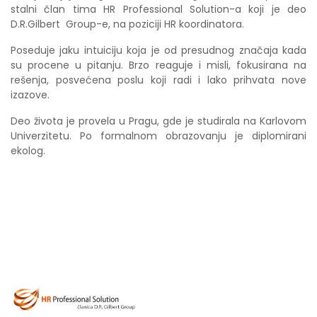
stalni član tima HR Professional Solution-a koji je deo
D.R.Gilbert Group-e, na poziciji HR koordinatora.
Poseduje jaku intuiciju koja je od presudnog značaja kada
su procene u pitanju. Brzo reaguje i misli, fokusirana na
rešenja, posvećena poslu koji radi i lako prihvata nove
izazove.
Deo života je provela u Pragu, gde je studirala na Karlovom
Univerzitetu. Po formalnom obrazovanju je diplomirani
ekolog.