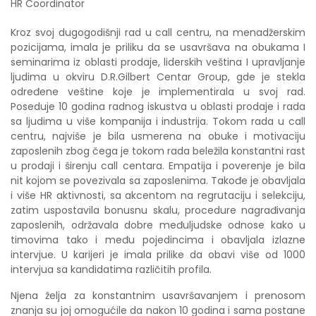
HR Coordinator
Kroz svoj dugogodišnji rad u call centru, na menadžerskim
pozicijama, imala je priliku da se usavršava na obukama I
seminarima iz oblasti prodaje, liderskih veština I upravljanje
ljudima u okviru D.R.Gilbert Centar Group, gde je stekla
određene veštine koje je implementirala u svoj rad.
Poseduje 10 godina radnog iskustva u oblasti prodaje i rada
sa ljudima u više kompanija i industrija. Tokom rada u call
centru, najviše je bila usmerena na obuke i motivaciju
zaposlenih zbog čega je tokom rada beležila konstantni rast
u prodaji i širenju call centara. Empatija i poverenje je bila
nit kojom se povezivala sa zaposlenima. Takođe je obavljala
i više HR aktivnosti, sa akcentom na regrutaciju i selekciju,
zatim uspostavila bonusnu skalu, procedure nagrađivanja
zaposlenih, održavala dobre međuljudske odnose kako u
timovima tako i među pojedincima i obavljala izlazne
intervjue. U karijeri je imala prilike da obavi više od 1000
intervjua sa kandidatima različitih profila.
Njena želja za konstantnim usavršavanjem i prenosom
znanja su joj omogućile da nakon 10 godina i sama postane